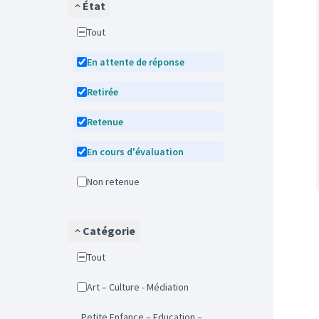
État
Tout
En attente de réponse
Retirée
Retenue
En cours d'évaluation
Non retenue
Catégorie
Tout
Art – Culture - Médiation
Petite Enfance – Education –