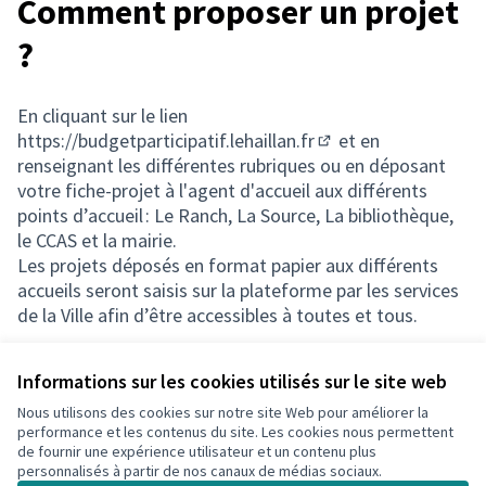
Comment proposer un projet
?
En cliquant sur le lien
https://budgetparticipatif.lehaillan.fr
et en
(Lien externe)
renseignant les différentes rubriques ou en déposant
votre fiche-projet à l'agent d'accueil aux différents
points d’accueil : Le Ranch, La Source, La bibliothèque,
le CCAS et la mairie.
Les projets déposés en format papier aux différents
accueils seront saisis sur la plateforme par les services
de la Ville afin d’être accessibles à toutes et tous.
Informations sur les cookies utilisés sur le site web
Nous utilisons des cookies sur notre site Web pour améliorer la
Conditions d'utilisation
performance et les contenus du site. Les cookies nous permettent
Paramètres des cookies
de fournir une expérience utilisateur et un contenu plus
Participation Le Haillan sur Facebook
Participation Le Haillan sur Instagram
Participation Le Haillan sur YouTube
personnalisés à partir de nos canaux de médias sociaux.