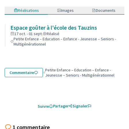
Réalisations
Images
Documents
Espace goûter à l'école des Tauzins
17 oct. - 01 sept.
Réalisé
Petite Enfance – Education – Enfance - Jeunesse – Seniors -
Multigénérationnel
Petite Enfance – Education – Enfance -
Commentaire
Filtrer les résultats de la catégorie : Petite Enfa
Jeunesse – Seniors - Multigénérationnel
Partager
Signaler
Suivre
1 commentaire