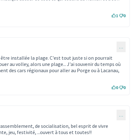
1
0
…
être installée la plage. C'est tout juste si on pourrait
ouer au volley, alors une plage... J'ai souvenir du temps où
ment des cars régionaux pour aller au Porge ou à Lacanau,
0
0
…
 rassemblement, de socialisation, bel esprit de vivre
, jeu, festivité, ...ouvert à tous et toutes!!