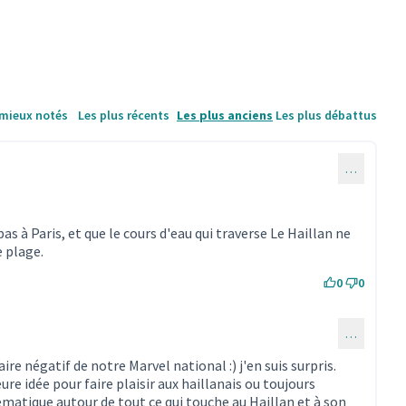
 mieux notés
Les plus récents
Les plus anciens
Les plus débattus
…
s à Paris, et que le cours d'eau qui traverse Le Haillan ne
e plage.
0
0
…
ommentaire 3892)
re négatif de notre Marvel national :) j'en suis surpris.
re idée pour faire plaisir aux haillanais ou toujours
ématique autour de tout ce qui touche au Haillan et à son