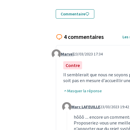
Commentaire
4 commentaires
Les
Marvel
23/03/2023 17:34
Commentaire 3892
Contre
Il semblerait que nous ne soyons pa
soit pas en mesure d'accueillir un
Masquer la réponse
Marc LAFEUILLE
23/03/2023 19:42
Commentaire 3895 (réponse au c
hôôô .... encore un commentai
Proposeriez-vous une meilleu
n'apporter que du rejet syst