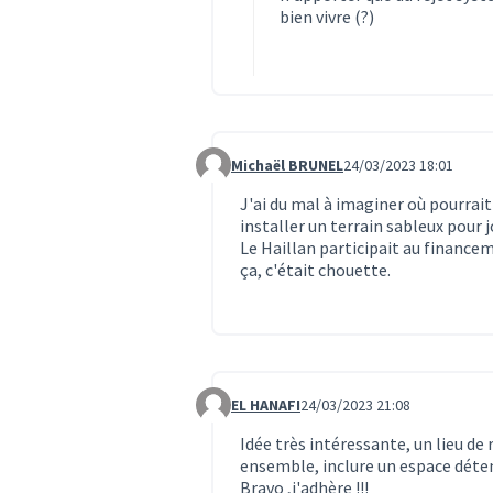
bien vivre (?)
Michaël BRUNEL
24/03/2023 18:01
Commentaire 3920
J'ai du mal à imaginer où pourrait 
installer un terrain sableux pour j
Le Haillan participait au finance
ça, c'était chouette.
EL HANAFI
24/03/2023 21:08
Commentaire 3923
Idée très intéressante, un lieu de
ensemble, inclure un espace détente
Bravo ,j'adhère !!!