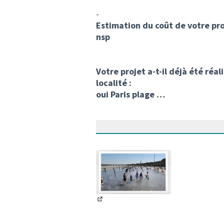
-
Estimation du coût de votre pro
nsp
Votre projet a-t-il déjà été réa
localité :
oui Paris plage …
(S'ouvre dans un nouvel onglet)