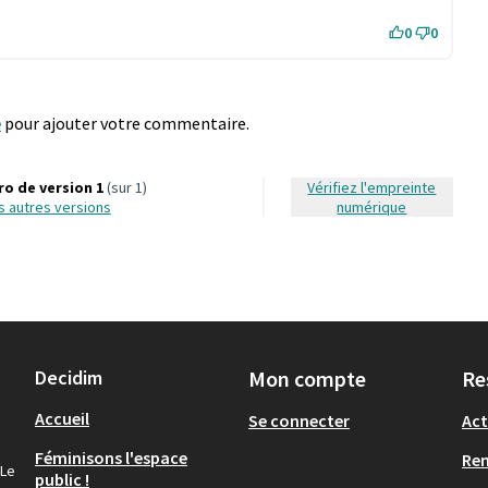
0
0
e
pour ajouter votre commentaire.
o de version 1
(sur 1)
Vérifiez l'empreinte
les autres versions
numérique
Decidim
Mon compte
Re
Accueil
Se connecter
Act
Féminisons l'espace
Re
 Le
public !